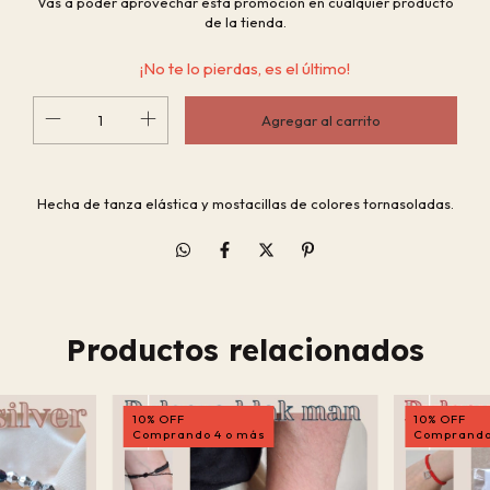
Vas a poder aprovechar esta promoción en cualquier producto
de la tienda.
¡No te lo pierdas, es el último!
Hecha de tanza elástica y mostacillas de colores tornasoladas.
Productos relacionados
10% OFF
10% OFF
Comprando 4 o más
Comprando