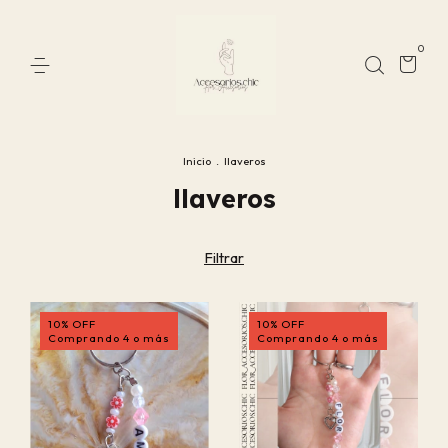
0
Inicio
.
llaveros
llaveros
Filtrar
10% OFF
10% OFF
Comprando 4 o más
Comprando 4 o más