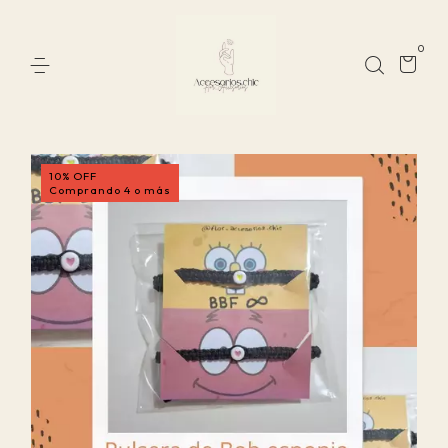
0
10% OFF
Comprando 4 o más