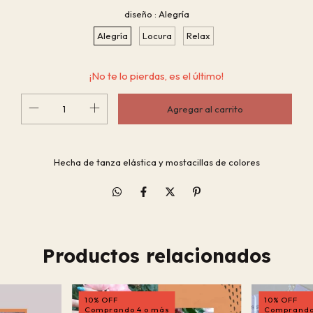
diseño :
Alegría
Alegría
Locura
Relax
¡No te lo pierdas, es el último!
Hecha de tanza elástica y mostacillas de colores
Productos relacionados
10% OFF
10% OFF
Comprando 4 o más
Comprando